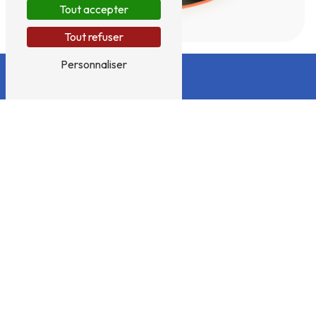
Tout accepter
Tout refuser
Personnaliser
Adresse
175 Chemin des claies
01160 Saint-Martin-du-
Mont